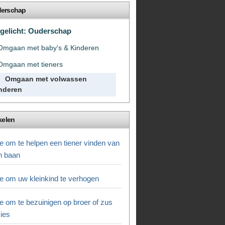
erschap
tgelicht: Ouderschap
Omgaan met baby's & Kinderen
Omgaan met tieners
Omgaan met volwassen
nderen
kelen
e om te helpen een tiener vinden van
n baan
e om uw kleinkind te verhogen
e om te bezuinigen op broer of zus
zies