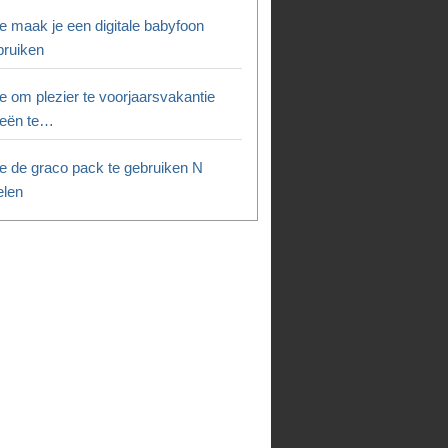
e maak je een digitale babyfoon
bruiken
e om plezier te voorjaarsvakantie
eeën te…
e de graco pack te gebruiken N
elen