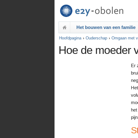
Het bouwen van een familie
Hoofdpagina
Ouderschap
Omgaan met v
Hoe de moeder v
Er 
bru
neg
Het
vol
moe
het
pij
S