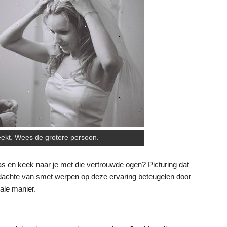
eekt. Wees de grotere persoon.
as en keek naar je met die vertrouwde ogen? Picturing dat
edachte van smet werpen op deze ervaring beteugelen door
eale manier.