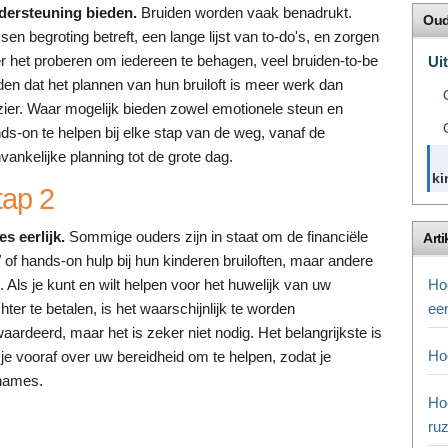
ersteuning bieden.
Bruiden worden vaak benadrukt.
Oud
sen begroting betreft, een lange lijst van to-do's, en zorgen
r het proberen om iedereen te behagen, veel bruiden-to-be
Ui
den dat het plannen van hun bruiloft is meer werk dan
zier. Waar mogelijk bieden zowel emotionele steun en
ds-on te helpen bij elke stap van de weg, vanaf de
vankelijke planning tot de grote dag.
ki
tap 2
s eerlijk.
Sommige ouders zijn in staat om de financiële
Arti
/ of hands-on hulp bij hun kinderen bruiloften, maar andere
t. Als je kunt en wilt helpen voor het huwelijk van uw
Ho
hter te betalen, is het waarschijnlijk te worden
ee
aardeerd, maar het is zeker niet nodig. Het belangrijkste is
Ho
 je vooraf over uw bereidheid om te helpen, zodat je
nnames.
Ho
ru