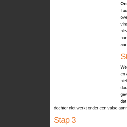
Ond
Tus
ove
vin
ple
han
aan
S
Wee
en 
nie
doc
gew
dat
dochter niet werkt onder een valse aa
Stap 3